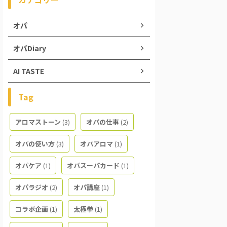
オパ
オパDiary
AI TASTE
Tag
アロマストーン
(3)
オパの仕事
(2)
オパの使い方
(3)
オパアロマ
(1)
オパケア
(1)
オパスーパカード
(1)
オパラジオ
(2)
オパ講座
(1)
コラボ企画
(1)
太極拳
(1)