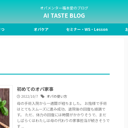
オパメンター福本愛のブログ
AI TASTE BLOG
さつ
オパケア
セミナー・WS・Lesson
初めてのオパ家事
2022/10/7
オパの使い方
母の手術入院から一週間が経ちました。 お陰様で手術
はとてもスムーズに進み成功、退院後の回復も順調で
す。 ただ、体力の回復には時間がかかりそうで、まだ
しばらくはわたしは母の代わりの家事担当が続きそうで
す ...