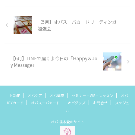
【5月】オパスーパカードリーディンガー
勉強会
【6月】LINEで届く♪今日の『Happy＆Jo
y Message』
HOME
オパケア
オパ講座
セミナー・WS・レッスン
オパ
JOYカード
オパスーパカード
オパグッズ
お問合せ
スケジュ
ール
オパ 福本愛のサイト