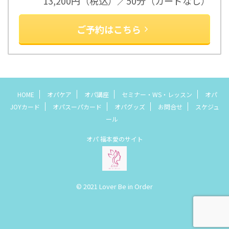
13,200円（税込）／50分（カードなし）
ご予約はこちら
HOME
オパケア
オパ講座
セミナー・WS・レッスン
オパ
JOYカード
オパスーパカード
オパグッズ
お問合せ
スケジュ
ール
オパ 福本愛のサイト
© 2021 Lover Be in Order