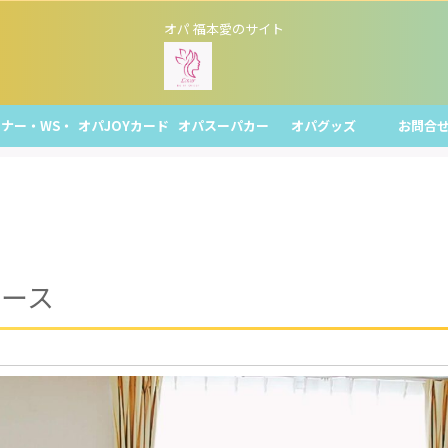
オパ 福本愛のサイト
ナー・WS・
オパJOYカード
オパスーパカー
オパグッズ
お問合
レッスン
ド
コース