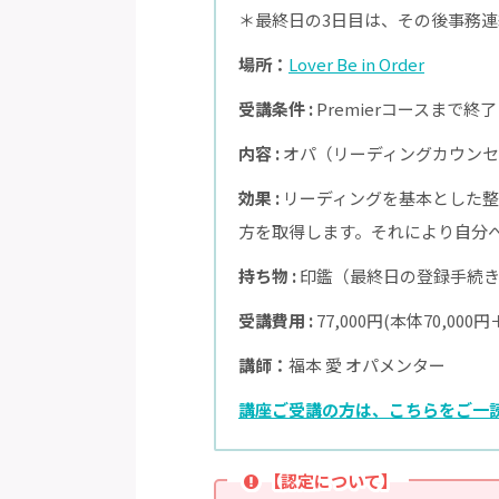
＊最終日の3日目は、その後事務連
場所：
Lover Be in Order
受講条件 :
Premierコースまで終
内容 :
オパ（リーディングカウンセ
効果 :
リーディングを基本とした整
方を取得します。それにより自分
持ち物 :
印鑑（最終日の登録手続
受講費用 :
77,000円(本体70,00
講師：
福本 愛 オパメンター
講座ご受講の方は、こちらをご一
【認定について】