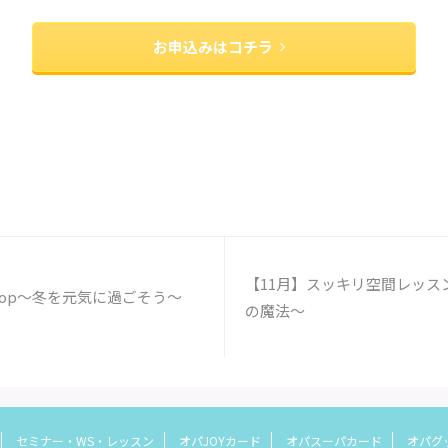
お申込みはコチラ
【11月】スッキリ空間レッス
shop〜冬を元気に過ごそう〜
の魔法〜
セミナー・WS・レッスン
オパJOYカード
オパスーパカード
オパグ