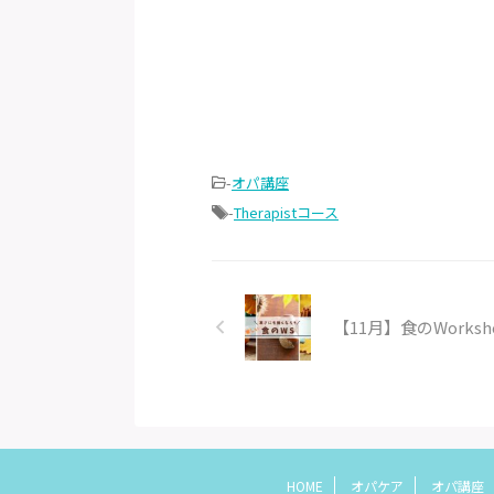
-
オパ講座
-
Therapistコース
【11月】食のWork
HOME
オパケア
オパ講座